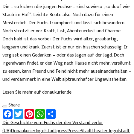
Die – so kichern die jungen Füchse – sind sowieso „so doof wie
Staub im Hof“. Leichte Beute also. Noch dazu für einen
Meisterdieb. Der Fuchs triumphiert und lässt sich bewundern.
Noch strotzt er vor Kraft, List, Abenteuerlust und Charme.
Doch bald ist das vorbei. Der Fuchs wird älter, graubärtig,
langsam und krank. Zuerst ist er nur ein bisschen schusselig: Er
vergisst einen Gedanken – oder das Jagen auf der Jagd. Doch
irgendwann findet er den Weg nach Hause nicht mehr, versäumt
zu essen, kann Freund und Feind nicht mehr auseinanderhalten –
und verdämmert in eine Welt alptraumhafter Ungewissheiten.
Lesen Sie mehr auf donaukurier.de
Share
Facebook
Twitter
Pinterest
WhatsApp
Share
Die Geschichte vom Fuchs der den Verstand verlor
(UA)
Donaukurier
Ingolstadt
press
Presse
Stadttheater Ingolstadt