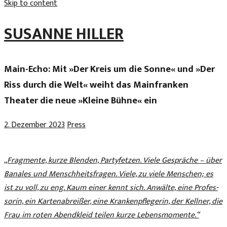
Skip to content
SUSANNE HILLER
Main-Echo: Mit »Der Kreis um die Sonne« und »Der
Riss durch die Welt« weiht das Mainfranken
Theater die neue »Kleine Bühne« ein
2. Dezember 2023
Press
„Frag­men­te, kur­ze Blen­den, Par­ty­fet­zen. Vie­le Ge­spräche – über
Ba­na­les und Mensch­heits­fra­gen. Vie­le, zu vie­le Men­schen; es
ist zu voll, zu eng. Kaum ei­ner kennt sich. An­wäl­te, ei­ne Pro­fes­
so­rin, ein Kar­ten­ab­rei­ßer, ei­ne Kran­kenpf­le­ge­rin, der Kell­ner, die
Frau im ro­ten Abend­k­leid tei­len kur­ze Le­bens­mo­men­te.“