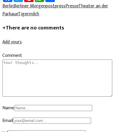
Berlin
Berliner Morgenpost
press
Presse
Theater an der
Parkaue
Tigermilch
+
There are no comments
Add yours
Comment
Name
Email