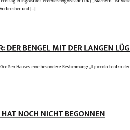
itag in Ingolstadt PremiereIngolstadt (DK) „Macbeth“ ist viellei
Verbrecher und […]
: DER BENGEL MIT DER LANGEN LÜ
Großen Hauses eine besondere Bestimmung: „Il piccolo teatro dei b
]
 HAT NOCH NICHT BEGONNEN