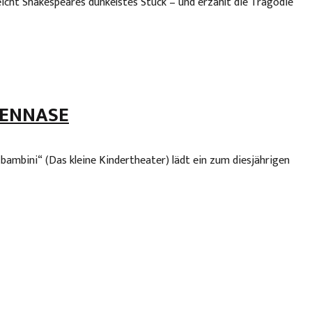
cht Shakespeares dunkelstes Stück – und erzählt die Tragödie
GENNASE
ambini“ (Das kleine Kindertheater) lädt ein zum diesjährigen