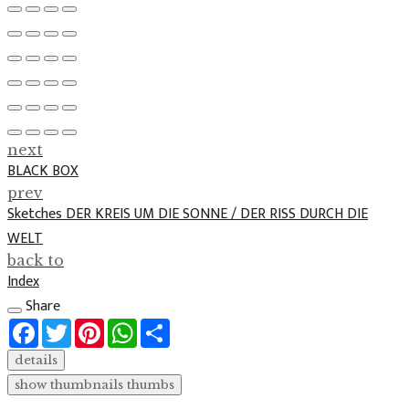
next
BLACK BOX
prev
Sketches DER KREIS UM DIE SONNE / DER RISS DURCH DIE
WELT
back to
Index
Share
Facebook
Twitter
Pinterest
WhatsApp
Share
details
show thumbnails
thumbs